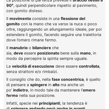
La posizione di partenza prevede il
braccio flesso a
90°
, quindi perpendicolare rispetto al pavimento,
con gomito disteso.
Il
movimento
consiste in una
flessione del
gomito
con la mano che va verso la nuca o poco
oltre, raggiungendo un allungamento ideale, per poi
estendere il gomito, facendo seguire una traiettoria
dove l’omero rimane fermo.
Il
manubrio
o
bilanciere
che
sia,
deve
essere
posizionato
bene sulla
mano
, in
modo da percepire la spinta sempre uguale.
La
velocità di esecuzione
deve essere
controllata
,
senza strattoni e/o rimbalzi.
Il consiglio che do, nella
fase concentrica
, è quello
di pensare a
spingere
in
alto
ma anche un
po’
indietro
, in modo tale da mantenere l’
omero
fermo
nella sua posizione.
Infatti, specie nei
principianti
, la tendenza è
di
spingere andando però anche in avanti
,