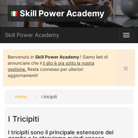
Skill Power Academy
Skill Power Academy
Toggl
navig
Benvenuto in
Skill Power Academy
! Siamo lieti di
annunciare che il
il sito è ora sotto la nostra
×
gestione.
Resta connesso per ulteriori
aggiornamenti!
Home
i tricipiti
I Tricipiti
I tricipiti sono il principale estensore del