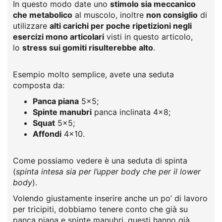
In questo modo date uno
stimolo sia meccanico
che metabolico
al muscolo, inoltre
non consiglio
di
utilizzare
alti carichi per poche ripetizioni negli
esercizi mono articolari
visti in questo articolo,
lo
stress sui gomiti risulterebbe alto
.
Esempio molto semplice, avete una seduta
composta da:
Panca piana
5×5;
Spinte manubri
panca inclinata 4×8;
Squat
5×5;
Affondi
4×10.
Come possiamo vedere è una seduta di spinta
(
spinta intesa sia per l’upper body che per il lower
body
).
Volendo giustamente inserire anche un po’ di lavoro
per tricipiti, dobbiamo tenere conto che già su
panca piana e spinte manubri, questi hanno già