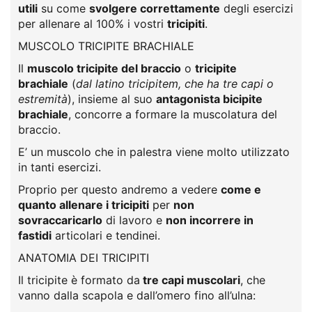
utili
su come
svolgere correttamente
degli esercizi
per allenare al 100% i vostri
tricipiti
.
MUSCOLO TRICIPITE BRACHIALE
Il
muscolo tricipite del braccio
o
tricipite
brachiale
(
dal latino tricipitem, che ha tre capi o
estremità
), insieme al suo
antagonista bicipite
brachiale
, concorre a formare la muscolatura del
braccio.
E’ un muscolo che in palestra viene molto utilizzato
in tanti esercizi.
Proprio per questo andremo a vedere
come e
quanto allenare i tricipiti
per
non
sovraccaricarlo
di lavoro e
non incorrere in
fastidi
articolari e tendinei.
ANATOMIA DEI TRICIPITI
Il tricipite è formato da
tre capi muscolari
, che
vanno dalla scapola e dall’omero fino all’ulna: