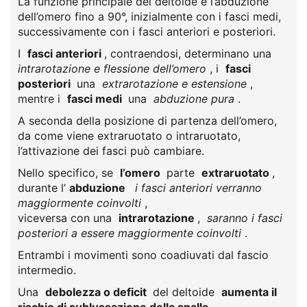
La funzione principale del deltoide è l’abduzione
dell’omero fino a 90°, inizialmente con i fasci medi,
successivamente con i fasci anteriori e posteriori.
I
fasci anteriori
, contraendosi, determinano una
intrarotazione e flessione dell’omero
, i
fasci
posteriori
una
extrarotazione e estensione
,
mentre i
fasci medi
una
abduzione pura
.
A seconda della posizione di partenza dell’omero,
da come viene extraruotato o intraruotato,
l’attivazione dei fasci può cambiare.
Nello specifico, se
l’omero
parte
extraruotato
,
durante l’
abduzione
i fasci anteriori verranno
maggiormente coinvolti
,
viceversa con una
intrarotazione
,
saranno i fasci
posteriori a essere maggiormente coinvolti
.
Entrambi i movimenti sono coadiuvati dal fascio
intermedio.
Una
debolezza o deficit
del deltoide
aumenta il