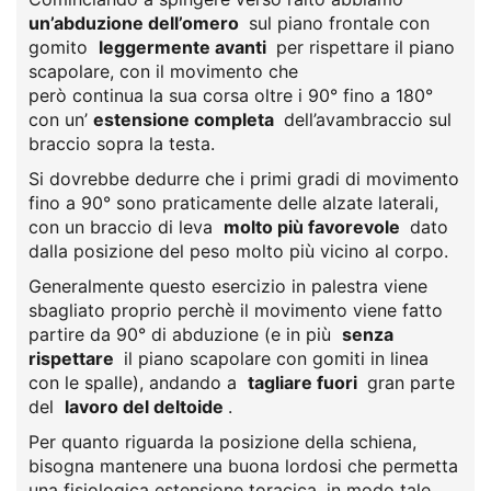
un’abduzione dell’omero
sul piano frontale con
gomito
leggermente avanti
per rispettare il piano
scapolare, con il movimento che
però continua la sua corsa oltre i 90° fino a 180°
con un’
estensione completa
dell’avambraccio sul
braccio sopra la testa.
Si dovrebbe dedurre che i primi gradi di movimento
fino a 90° sono praticamente delle alzate laterali,
con un braccio di leva
molto più favorevole
dato
dalla posizione del peso molto più vicino al corpo.
Generalmente questo esercizio in palestra viene
sbagliato proprio perchè il movimento viene fatto
partire da 90° di abduzione (e in più
senza
rispettare
il piano scapolare con gomiti in linea
con le spalle), andando a
tagliare fuori
gran parte
del
lavoro del deltoide
.
Per quanto riguarda la posizione della schiena,
bisogna mantenere una buona lordosi che permetta
una fisiologica estensione toracica, in modo tale