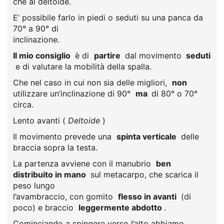
che al deltoide.
E’ possibile farlo in piedi o seduti su una panca da
70° a 90° di
inclinazione.
Il mio consiglio
è di
partire
dal movimento
seduti
e di valutare la mobilità della spalla.
Che nel caso in cui non sia delle migliori,
non
utilizzare un’inclinazione di 90°
ma
di 80° o 70°
circa.
Lento avanti (
Deltoide
)
Il movimento prevede una
spinta verticale
delle
braccia sopra la testa.
La partenza avviene con il manubrio
ben
distribuito in mano
sul metacarpo, che scarica il
peso lungo
l’avambraccio, con gomito
flesso in avanti
(di
poco) e braccio
leggermente abdotto
.
Cominciando a spingere verso l’alto abbiamo