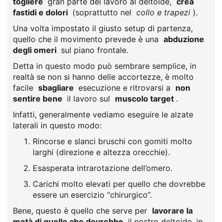
togliere
gran parte del lavoro al deltoide,
crea
fastidi e dolori
(soprattutto nel
collo e trapezi
).
Una volta impostato il giusto setup di partenza,
quello che il movimento prevede è una
abduzione
degli omeri
sul piano frontale.
Detta in questo modo può sembrare semplice, in
realtà se non si hanno delle accortezze, è molto
facile
sbagliare
esecuzione e ritrovarsi a
non
sentire bene
il lavoro sul
muscolo target
.
Infatti, generalmente vediamo eseguire le alzate
laterali in questo modo:
Rincorse e slanci bruschi con gomiti molto
larghi (direzione e altezza orecchie).
Esasperata intrarotazione dell’omero.
Carichi molto elevati per quello che dovrebbe
essere un esercizio “chirurgico”.
Bene, questo è quello che serve per
lavorare la
metà di quello che dovrebbe
il nostro deltoide, in